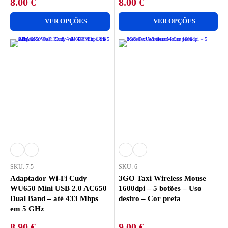
8.00
€
8.00
€
VER OPÇÕES
VER OPÇÕES
SKU: 7.5
SKU: 6
Adaptador Wi-Fi Cudy
3GO Taxi Wireless Mouse
WU650 Mini USB 2.0 AC650
1600dpi – 5 botões – Uso
Dual Band – até 433 Mbps
destro – Cor preta
em 5 GHz
8.90
€
9.00
€