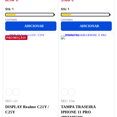
Stk: 1
Stk: 1
Limitado
Limitado
ADICIONAR
ADICIONAR
PROMOÇÃO!
SKU: c21
SKU: 11ttr
DISPLAY Realme C21Y /
TAMPA TRASEIRA
C25Y
IPHONE 11 PRO