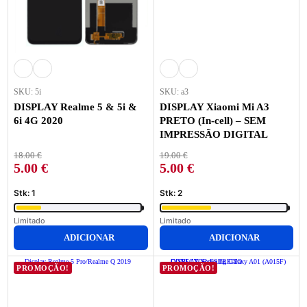
SKU: 5i
SKU: a3
DISPLAY Realme 5 & 5i &
DISPLAY Xiaomi Mi A3
6i 4G 2020
PRETO (In-cell) – SEM
IMPRESSÃO DIGITAL
18.00
€
19.00
€
5.00
€
5.00
€
Stk: 1
Stk: 2
Limitado
Limitado
ADICIONAR
ADICIONAR
PROMOÇÃO!
PROMOÇÃO!