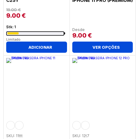
C25Y
IPHONE 11 PRO (PREMIUM)
19.00
€
9.00
€
Stk: 1
Desde
9.00
€
Limitado
ADICIONAR
VER OPÇÕES
SKU: 11ttt
SKU: 12t7