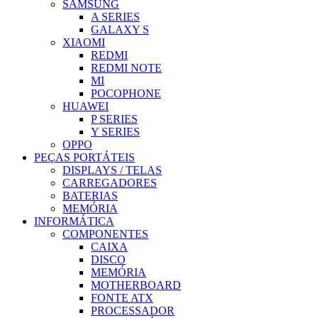
SAMSUNG
A SERIES
GALAXY S
XIAOMI
REDMI
REDMI NOTE
MI
POCOPHONE
HUAWEI
P SERIES
Y SERIES
OPPO
PEÇAS PORTÁTEIS
DISPLAYS / TELAS
CARREGADORES
BATERIAS
MEMÓRIA
INFORMÁTICA
COMPONENTES
CAIXA
DISCO
MEMÓRIA
MOTHERBOARD
FONTE ATX
PROCESSADOR