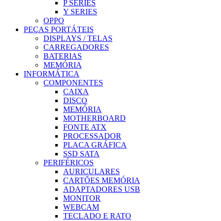
P SERIES
Y SERIES
OPPO
PEÇAS PORTÁTEIS
DISPLAYS / TELAS
CARREGADORES
BATERIAS
MEMÓRIA
INFORMÁTICA
COMPONENTES
CAIXA
DISCO
MEMÓRIA
MOTHERBOARD
FONTE ATX
PROCESSADOR
PLACA GRÁFICA
SSD SATA
PERIFÉRICOS
AURICULARES
CARTÕES MEMÓRIA
ADAPTADORES USB
MONITOR
WEBCAM
TECLADO E RATO