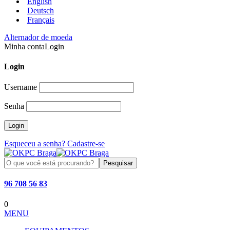
English
Deutsch
Français
Alternador de moeda
Minha conta
Login
Login
Username
Senha
Esqueceu a senha?
Cadastre-se
Pesquisar
96 708 56 83
0
MENU