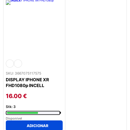
options
may
be
chosen
on
the
product
page
SKU: 3667075117575
DISPLAY IPHONE XR
FHD1080p INCELL
16.00
€
Stk: 3
Disponivel
ADICIONAR