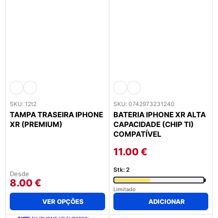
SKU: 12t2
SKU: 0742973231240
TAMPA TRASEIRA IPHONE
BATERIA IPHONE XR ALTA
XR (PREMIUM)
CAPACIDADE (CHIP TI)
COMPATÍVEL
11.00
€
Stk: 2
Desde
This
8.00
€
product
Limitado
has
multiple
VER OPÇÕES
ADICIONAR
variants.
The