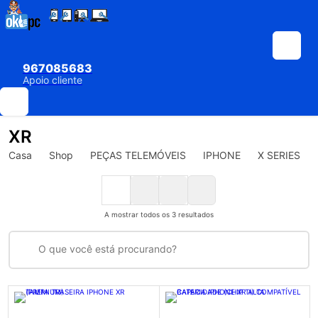
967085683
Apoio cliente
XR
Casa
Shop
PEÇAS TELEMÓVEIS
IPHONE
X SERIES
Ordenado
A mostrar todos os 3 resultados
por
preço:
menor
para
maior