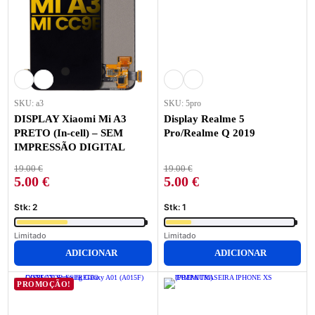
SKU: a3
SKU: 5pro
DISPLAY Xiaomi Mi A3
Display Realme 5
PRETO (In-cell) – SEM
Pro/Realme Q 2019
IMPRESSÃO DIGITAL
19.00
€
19.00
€
5.00
€
5.00
€
Stk: 2
Stk: 1
Limitado
Limitado
ADICIONAR
ADICIONAR
PROMOÇÃO!