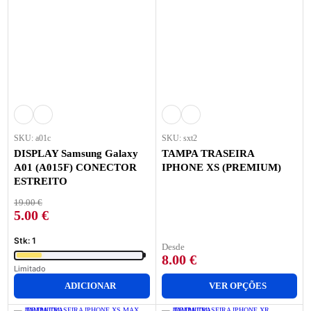
SKU: a01c
SKU: sxt2
DISPLAY Samsung Galaxy
TAMPA TRASEIRA
A01 (A015F) CONECTOR
IPHONE XS (PREMIUM)
ESTREITO
19.00
€
5.00
€
Stk: 1
Desde
8.00
€
Limitado
ADICIONAR
VER OPÇÕES