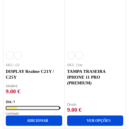
SKU: c21
SKU: 11ttr
DISPLAY Realme C21Y /
TAMPA TRASEIRA
C25Y
IPHONE 11 PRO
(PREMIUM)
19.00
€
9.00
€
Stk: 1
Desde
9.00
€
Limitado
ADICIONAR
VER OPÇÕES