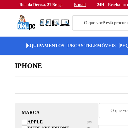
Rua da Devesa, 21 Braga
E-mail
24H - Receba no d
EQUIPAMENTOS
PEÇAS TELEMÓVEIS
PE
IPHONE
MARCA
APPLE
(39)