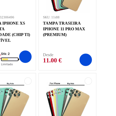
732306496
SKU: 11t88
 IPHONE XS
TAMPA TRASEIRA
TA
IPHONE 11 PRO MAX
ADE (CHIP TI)
(PREMIUM)
ÍVEL
Stk: 2
Desde
€
11.00
€
Limitado