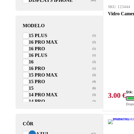
DISPLAYS IPHONE
(45)
SKU: 123444
Vidro Camer
MODELO
15 PLUS
(1)
16 PRO MAX
(2)
16 PRO
(1)
16 PLUS
(1)
16
(2)
16 PRO
(1)
15 PRO MAX
(3)
15 PRO
(4)
15
(6)
Stk:
3.00
€
14 PRO MAX
(3)
14 PRO
(3)
Disp
14
(6)
13 PRO MAX
(4)
13 PRO
(4)
CÔR
13 MINI
(1)
AZUL
(17)