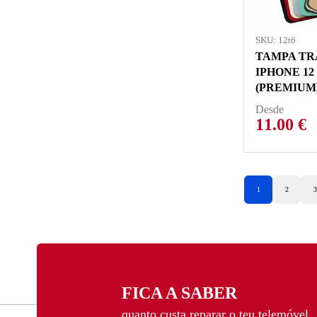
SKU: 12t6
TAMPA TR
IPHONE 12
(PREMIUM
Desde
11.00
€
1
2
3
FICA A SABER
quanto custa reparar o teu telemóvel