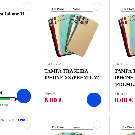
a Iphone 11
SKU: sxt2
SKU: xst
TAMPA TRASEIRA
TAMPA 
IPHONE XS (PREMIUM)
IPHONE
(PREMI
 4
Desde
Desde
8.00
€
8.00
€
onivel