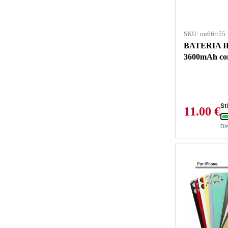
SKU: uu66tt55
BATERIA I
3600mAh co
St
11.00
€
Di