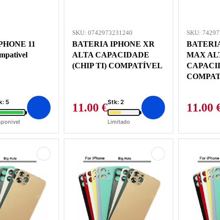
SKU: 0742973231240
SKU: 7429
PHONE 11
BATERIA IPHONE XR
BATERIA
mpativel
ALTA CAPACIDADE
MAX AL
(CHIP TI) COMPATÍVEL
CAPACID
COMPAT
k: 5
Stk: 2
11.00
€
11.00
sponivel
Limitado