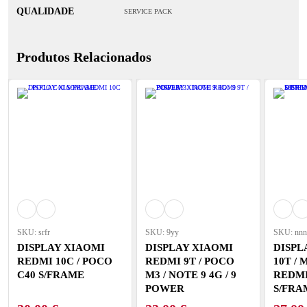
QUALIDADE
SERVICE PACK
Produtos Relacionados
SKU: srfr
SKU: 9yy
SKU: nnn
DISPLAY XIAOMI
DISPLAY XIAOMI
DISPL
REDMI 10C / POCO
REDMI 9T / POCO
10T / 
C40 S/FRAME
M3 / NOTE 9 4G / 9
REDMI
POWER
S/FRA