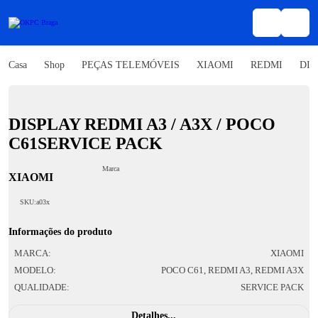
Casa
Shop
PEÇAS TELEMÓVEIS
XIAOMI
REDMI
DIS
DISPLAY REDMI A3 / A3X / POCO
C61SERVICE PACK
Marca
XIAOMI
SKU:
a03x
Informações do produto
MARCA:
XIAOMI
MODELO:
POCO C61, REDMI A3, REDMI A3X
QUALIDADE:
SERVICE PACK
Detalhes...